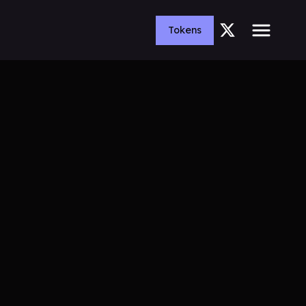
Tokens