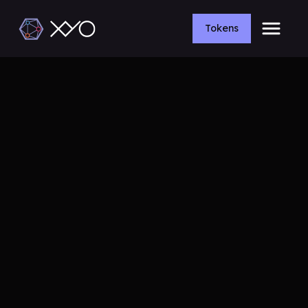
Tokens